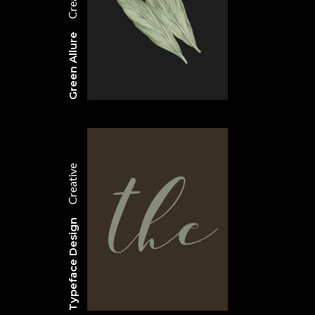
Green Allure
Creative
Typeface Design