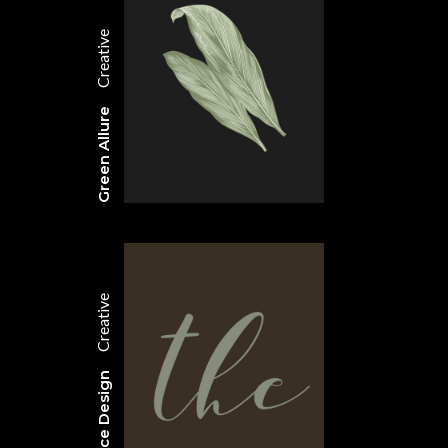
Creative
Green Allure
Creative
Typeface Design