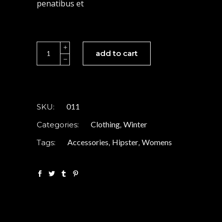
penatibus et
White
add to cart
Coat
quantity
011
SKU:
Clothing
Winter
Categories:
,
Accessories
Hipster
Womens
Tags:
,
,